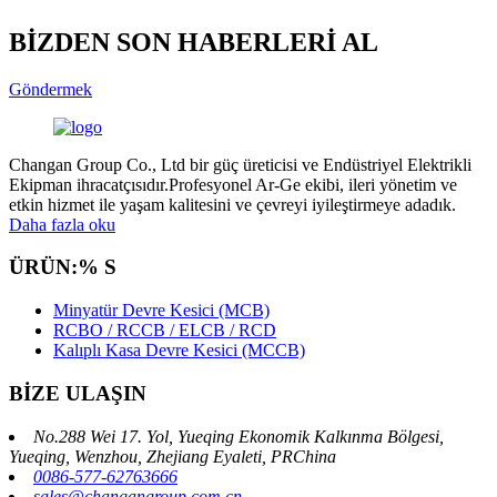
BİZDEN SON HABERLERİ AL
Göndermek
Changan Group Co., Ltd bir güç üreticisi ve Endüstriyel Elektrikli
Ekipman ihracatçısıdır.Profesyonel Ar-Ge ekibi, ileri yönetim ve
etkin hizmet ile yaşam kalitesini ve çevreyi iyileştirmeye adadık.
Daha fazla oku
ÜRÜN:% S
Minyatür Devre Kesici (MCB)
RCBO / RCCB / ELCB / RCD
Kalıplı Kasa Devre Kesici (MCCB)
BİZE ULAŞIN
No.288 Wei 17. Yol, Yueqing Ekonomik Kalkınma Bölgesi,
Yueqing, Wenzhou, Zhejiang Eyaleti, PRChina
0086-577-62763666
sales@changangroup.com.cn