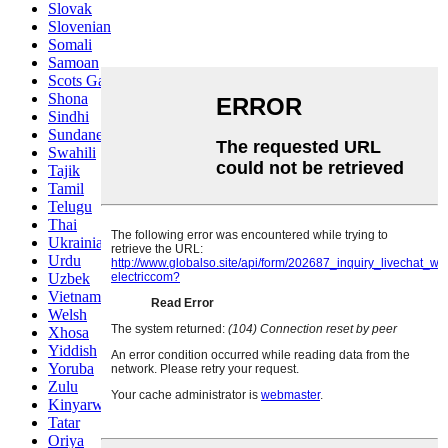
Slovak
Slovenian
Somali
Samoan
Scots Gaelic
Shona
Sindhi
Sundanese
Swahili
Tajik
Tamil
Telugu
Thai
Ukrainian
Urdu
Uzbek
Vietnamese
Welsh
Xhosa
Yiddish
Yoruba
Zulu
Kinyarwanda
Tatar
Oriya