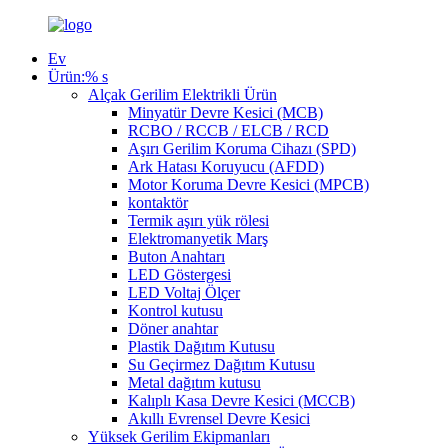
Ev
Ürün:% s
Alçak Gerilim Elektrikli Ürün
Minyatür Devre Kesici (MCB)
RCBO / RCCB / ELCB / RCD
Aşırı Gerilim Koruma Cihazı (SPD)
Ark Hatası Koruyucu (AFDD)
Motor Koruma Devre Kesici (MPCB)
kontaktör
Termik aşırı yük rölesi
Elektromanyetik Marş
Buton Anahtarı
LED Göstergesi
LED Voltaj Ölçer
Kontrol kutusu
Döner anahtar
Plastik Dağıtım Kutusu
Su Geçirmez Dağıtım Kutusu
Metal dağıtım kutusu
Kalıplı Kasa Devre Kesici (MCCB)
Akıllı Evrensel Devre Kesici
Yüksek Gerilim Ekipmanları