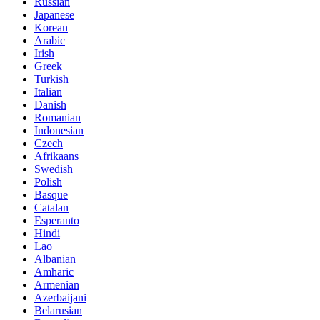
Russian
Japanese
Korean
Arabic
Irish
Greek
Turkish
Italian
Danish
Romanian
Indonesian
Czech
Afrikaans
Swedish
Polish
Basque
Catalan
Esperanto
Hindi
Lao
Albanian
Amharic
Armenian
Azerbaijani
Belarusian