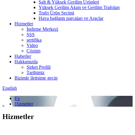
Şalt & Yüksek Gerilim Ürünleri
Yüksek Gerilim Akım ve Gerilim Trafoları
Trafo Ürün Seçimi
Hava bağlantı parçaları ve Araçlar
Hizmetler
İndirme Merkezi
SSS
sertifika
Video
Çözüm
Haberler
Hakkımızda
Şirket Profili
Tarihimiz
Bizimle iletişime geçin
English
Ev
Hizmetler
Hizmetler